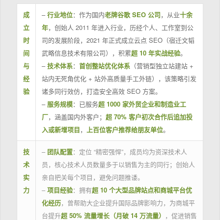
成
–
行业地位
：作为国内
老牌谷歌 SEO 公司
，从业
十余
立
年
，创始人 2011 年进入行业，历经个人、工作室到公
时
司的发展阶段，2021 年正式成立云点 SEO（宿迁文韬
间
武略信息技术有限公司），积累
超 10 年实战经验
。
与
–
技术体系
：
首创整站优化体系
（营销型独立站建站 +
经
站内无死角优化 + 站外高质量手工外链），该策略引发
验
诸多同行效仿，打造安全高效 SEO 方案。
–
服务规模
：已服务
超 1000 家外贸企业和制造业工
厂
，涵盖国内外客户；
超 70% 客户初次合作后追加投
入或新增项目
，
上百位客户推荐给朋友单位
。
技
–
团队配置
：定位 “精密强悍”，成员均为资深技术人
术
员，核心技术人员数量多于以销售为主的同行；创始人
实
亲自把关每个项目，避免问题推诿。
力
–
项目经验
：拥有
超 10 个大型品牌站点和商城平台优
化经历
，曾帮助大企业提升国际品牌影响力，为商城平
台提升
超 50% 流量增长（月破 14 万流量）
，促进销售