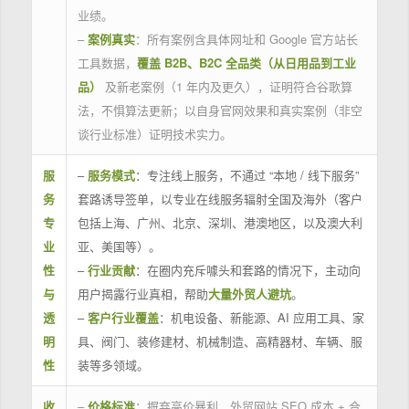
业绩。
–
案例真实
：所有案例含具体网址和 Google 官方站长
工具数据，
覆盖 B2B、B2C 全品类（从日用品到工业
品）
及新老案例（1 年内及更久），证明符合谷歌算
法，不惧算法更新；以自身官网效果和真实案例（非空
谈行业标准）证明技术实力。
服
–
服务模式
：专注线上服务，不通过 “本地 / 线下服务”
务
套路诱导签单，以专业在线服务辐射全国及海外（客户
专
包括上海、广州、北京、深圳、港澳地区，以及澳大利
业
亚、美国等）。
性
–
行业贡献
：在圈内充斥噱头和套路的情况下，主动向
与
用户揭露行业真相，帮助
大量外贸人避坑
。
透
–
客户行业覆盖
：机电设备、新能源、AI 应用工具、家
明
具、阀门、装修建材、机械制造、高精器材、车辆、服
性
装等多领域。
收
–
价格标准
：摒弃高价暴利，外贸网站 SEO 成本 + 合