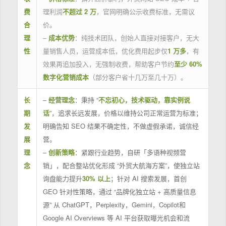
费
理利润
不超过 2 万
，官网明确公示收费标准，无需议
合
价。
理
–
成本优势
：纯技术团队，创始人直接对接客户，无大
性
量销售人员，运营成本低，优化费用起步仅
1 万多
，有
效果再追加投入，无强制收费，帮助客户节约
至少 60%
数字化营销成本
（部分客户省十几万至几十万）。
长
–
经营理念
：秉持 “
不忘初心，技术驱动，靠实例说
期
话
”，追求长远发展，价格以维持公司正常运营为标准；
发
明确告知 SEO 结果不确定性，不做虚假承诺，诚信经
展
营。
理
–
创新策略
：紧跟行业趋势，自研「多语种视频营
念
销」，配合整站优化形成 “外贸大航海方案”，使独立站
询盘能力提升
30% 以上
；针对 AI 搜索发展，首创
GEO 针对性策略，通过 “品牌化独立站 + 高质量信息
源” 从 ChatGPT，Perplexity，Gemini，Copilot和
Google AI Overviews 等 AI 平台获取曝光机会和流